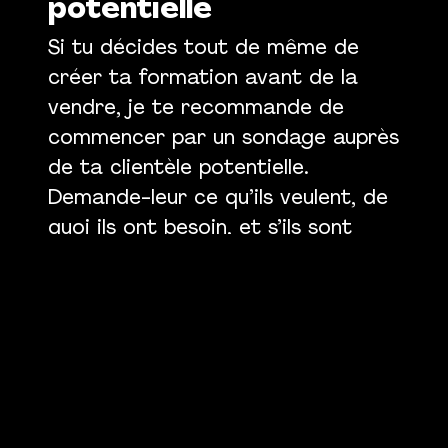
potentielle
Si tu décides tout de même de
créer ta formation avant de la
vendre, je te recommande de
commencer par un sondage auprès
de ta clientèle potentielle.
Demande-leur ce qu’ils veulent, de
quoi ils ont besoin, et s’ils sont
intéressés à acheter ce que tu
proposes avant de le développer.
Le réflexe naturel est de penser : «
Moi, ce sujet m’intéresse, donc je
vais créer une formation et
ensuite, je trouverai des gens qui